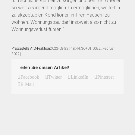
für rechtliche Klarheit zu sorgen und den Betroffenen
so weit als irgend möglich zu ermöglichen, weiterhin
zu akzeptablen Konditionen in ihren Häusern zu
wohnen. Wohnungsbau darf insoweit also nicht zu
Wohnungsverlust führen!“
Pressestelle AfD-Fraktion
2022-02-22T18:44:36+01:00
22. Februar
2022
|
Teilen Sie diesen Artikel!
Facebook
Twitter
LinkedIn
Pinterest
E-Mail