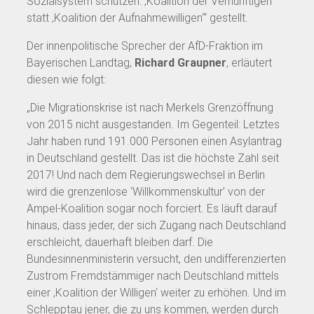
Sozialsystem schützen: ‚Koalition der Vernünftigen‘
statt ‚Koalition der Aufnahmewilligen‘“ gestellt.
Der innenpolitische Sprecher der AfD-Fraktion im
Bayerischen Landtag,
Richard Graupner
, erläutert
diesen wie folgt:
„Die Migrationskrise ist nach Merkels Grenzöffnung
von 2015 nicht ausgestanden. Im Gegenteil: Letztes
Jahr haben rund 191.000 Personen einen Asylantrag
in Deutschland gestellt. Das ist die höchste Zahl seit
2017! Und nach dem Regierungswechsel in Berlin
wird die grenzenlose ‘Willkommenskultur’ von der
Ampel-Koalition sogar noch forciert. Es läuft darauf
hinaus, dass jeder, der sich Zugang nach Deutschland
erschleicht, dauerhaft bleiben darf. Die
Bundesinnenministerin versucht, den undifferenzierten
Zustrom Fremdstämmiger nach Deutschland mittels
einer ‚Koalition der Willigen‘ weiter zu erhöhen. Und im
Schlepptau jener, die zu uns kommen, werden durch