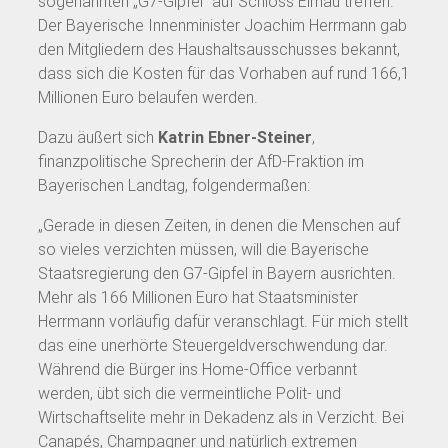
sogenannten „G7-Gipfel“ auf Schloss Elmau treffen.
Der Bayerische Innenminister Joachim Herrmann gab
den Mitgliedern des Haushaltsausschusses bekannt,
dass sich die Kosten für das Vorhaben auf rund 166,1
Millionen Euro belaufen werden.
Dazu äußert sich
Katrin Ebner-Steiner
,
finanzpolitische Sprecherin der AfD-Fraktion im
Bayerischen Landtag, folgendermaßen:
„Gerade in diesen Zeiten, in denen die Menschen auf
so vieles verzichten müssen, will die Bayerische
Staatsregierung den G7-Gipfel in Bayern ausrichten.
Mehr als 166 Millionen Euro hat Staatsminister
Herrmann vorläufig dafür veranschlagt. Für mich stellt
das eine unerhörte Steuergeldverschwendung dar.
Während die Bürger ins Home-Office verbannt
werden, übt sich die vermeintliche Polit- und
Wirtschaftselite mehr in Dekadenz als in Verzicht. Bei
Canapés, Champagner und natürlich extremen