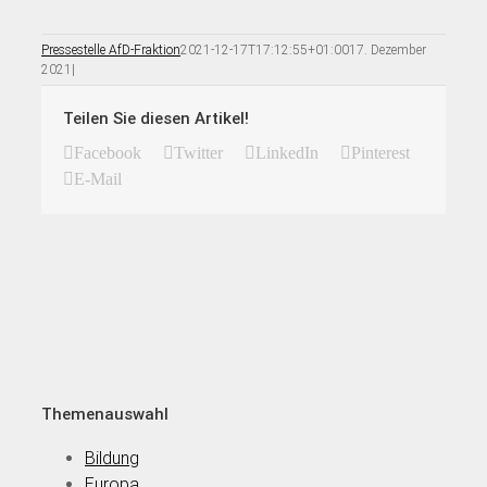
Pressestelle AfD-Fraktion
2021-12-17T17:12:55+01:00
17. Dezember
2021
|
Teilen Sie diesen Artikel!
Facebook
Twitter
LinkedIn
Pinterest
E-Mail
Themenauswahl
Bildung
Europa