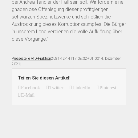
bei Andrea Tandler der Fall sein soll. Wir fordern eine
gnadenlose Offenlegung dieser profitgierigen
schwarzen Spezlnetzwerke und schließlich die
Austrocknung dieses Korruptionssumpfes. Die Bürger
in unserem Land verdienen die volle Aufklärung über
diese Vorgänge.”
Pressestelle AfD-Fraktion
2021-12-14T17:08:32+01:00
14. Dezember
2021
|
Teilen Sie diesen Artikel!
Facebook
Twitter
LinkedIn
Pinterest
E-Mail