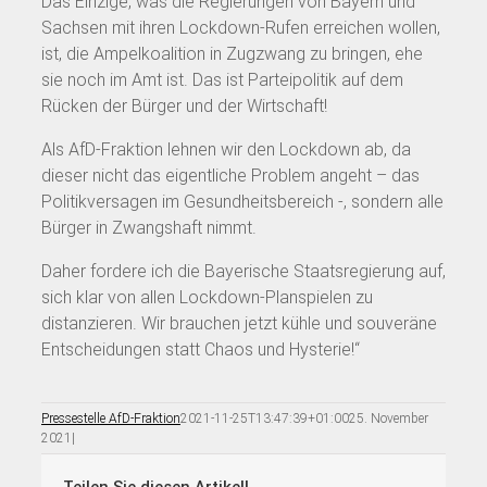
Das Einzige, was die Regierungen von Bayern und
Sachsen mit ihren Lockdown-Rufen erreichen wollen,
ist, die Ampelkoalition in Zugzwang zu bringen, ehe
sie noch im Amt ist. Das ist Parteipolitik auf dem
Rücken der Bürger und der Wirtschaft!
Als AfD-Fraktion lehnen wir den Lockdown ab, da
dieser nicht das eigentliche Problem angeht – das
Politikversagen im Gesundheitsbereich -, sondern alle
Bürger in Zwangshaft nimmt.
Daher fordere ich die Bayerische Staatsregierung auf,
sich klar von allen Lockdown-Planspielen zu
distanzieren. Wir brauchen jetzt kühle und souveräne
Entscheidungen statt Chaos und Hysterie!“
Pressestelle AfD-Fraktion
2021-11-25T13:47:39+01:00
25. November
2021
|
Teilen Sie diesen Artikel!