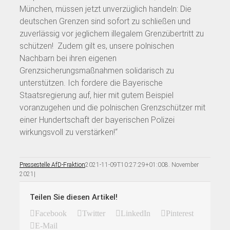
München, müssen jetzt unverzüglich handeln: Die
deutschen Grenzen sind sofort zu schließen und
zuverlässig vor jeglichem illegalem Grenzübertritt zu
schützen! Zudem gilt es, unsere polnischen
Nachbarn bei ihren eigenen
Grenzsicherungsmaßnahmen solidarisch zu
unterstützen. Ich fordere die Bayerische
Staatsregierung auf, hier mit gutem Beispiel
voranzugehen und die polnischen Grenzschützer mit
einer Hundertschaft der bayerischen Polizei
wirkungsvoll zu verstärken!“
Pressestelle AfD-Fraktion
2021-11-09T10:27:29+01:00
8. November
2021
|
Teilen Sie diesen Artikel!
Facebook
Twitter
LinkedIn
Pinterest
E-Mail