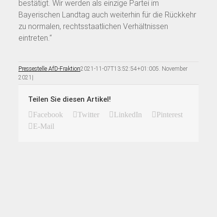
bestätigt. Wir werden als einzige Partei im
Bayerischen Landtag auch weiterhin für die Rückkehr
zu normalen, rechtsstaatlichen Verhältnissen
eintreten.“
Pressestelle AfD-Fraktion
2021-11-07T13:52:54+01:00
5. November
2021
|
Teilen Sie diesen Artikel!
Facebook
Twitter
LinkedIn
Pinterest
E-Mail