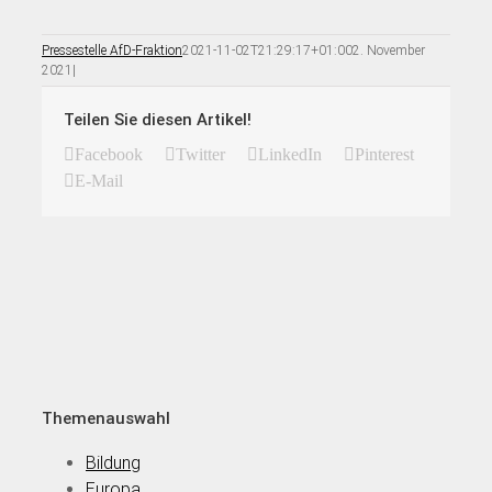
Pressestelle AfD-Fraktion
2021-11-02T21:29:17+01:00
2. November
2021
|
Teilen Sie diesen Artikel!
Facebook
Twitter
LinkedIn
Pinterest
E-Mail
Themenauswahl
Bildung
Europa