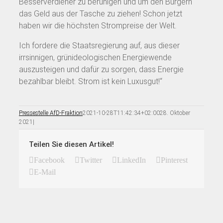
Besserverdiener zu beruhigen und um den Bürgern
das Geld aus der Tasche zu ziehen! Schon jetzt
haben wir die höchsten Strompreise der Welt.
Ich fordere die Staatsregierung auf, aus dieser
irrsinnigen, grünideologischen Energiewende
auszusteigen und dafür zu sorgen, dass Energie
bezahlbar bleibt. Strom ist kein Luxusgut!“
Pressestelle AfD-Fraktion
2021-10-28T11:42:34+02:00
28. Oktober
2021
|
Teilen Sie diesen Artikel!
Facebook
Twitter
LinkedIn
Pinterest
E-Mail