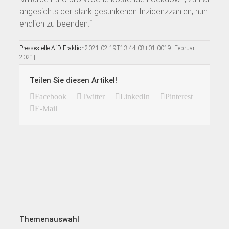
angesichts der stark gesunkenen Inzidenzzahlen, nun
endlich zu beenden.“
Pressestelle AfD-Fraktion
2021-02-19T13:44:08+01:00
19. Februar
2021
|
Teilen Sie diesen Artikel!
Facebook
Twitter
LinkedIn
Pinterest
E-Mail
Themenauswahl