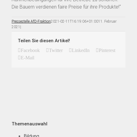
Die Bauern verdienen faire Preise für ihre Produkte!“
Pressestelle AfD-Fraktion
2021-02-11T16:19:06+01:00
11. Februar
2021
|
Teilen Sie diesen Artikel!
Facebook
Twitter
LinkedIn
Pinterest
E-Mail
Themenauswahl
Bildung