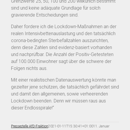
Grenzwerte 25, 50, 100 und 200 willkürlich bestimmt
sind und keine adäquate Grundlage für solch
gravierende Entscheidungen sind.
Daher fordere ich die Lockdown-Maßnahmen an der
realen Intensivbettenauslastung und den tatsächlich
corona-bedingten Sterbefallzahlen auszurichten,
denn diese Zahlen sind evidenz-basiert vorhanden
und nachprüfbar. Die Anzahl der Positiv-Getesteten
auf 100.000 Einwohner sagt über die schwere der
Folgen nichts aus.
Mit einer realistischen Datenauswertung könnte man
gezielter jene schützen, die tatsächlich gefährdet sind
und damit den allgemeinen, sowie verheerenden
Lockdown beenden. Denn wir müssen raus aus
dieser Endlosspirale!“
Pressestelle AfD-Fraktion
2021-01-11T15:30:41+01:00
11. Januar