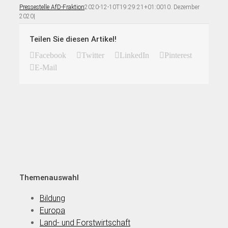
Pressestelle AfD-Fraktion
2020-12-10T19:29:21+01:00
10. Dezember
2020
|
Teilen Sie diesen Artikel!
Facebook
Twitter
LinkedIn
Pinterest
E-Mail
Themenauswahl
Bildung
Europa
Land- und Forstwirtschaft