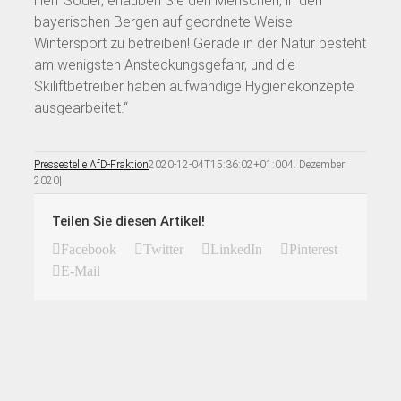
Herr Söder, erlauben Sie den Menschen, in den
bayerischen Bergen auf geordnete Weise
Wintersport zu betreiben! Gerade in der Natur besteht
am wenigsten Ansteckungsgefahr, und die
Skiliftbetreiber haben aufwändige Hygienekonzepte
ausgearbeitet.“
Pressestelle AfD-Fraktion
2020-12-04T15:36:02+01:00
4. Dezember
2020
|
Teilen Sie diesen Artikel!
Facebook
Twitter
LinkedIn
Pinterest
E-Mail