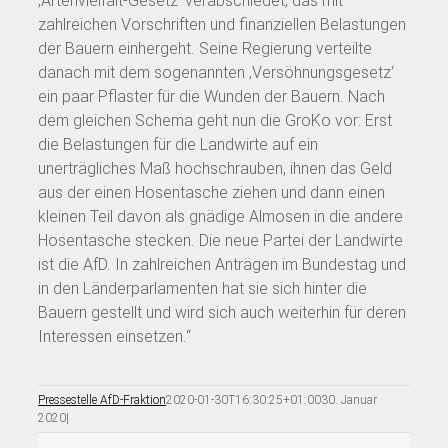
‚Artenvielfalt-Gesetz‘ verabschiedet, das mit
zahlreichen Vorschriften und finanziellen Belastungen
der Bauern einhergeht. Seine Regierung verteilte
danach mit dem sogenannten ‚Versöhnungsgesetz‘
ein paar Pflaster für die Wunden der Bauern. Nach
dem gleichen Schema geht nun die GroKo vor: Erst
die Belastungen für die Landwirte auf ein
unerträgliches Maß hochschrauben, ihnen das Geld
aus der einen Hosentasche ziehen und dann einen
kleinen Teil davon als gnädige Almosen in die andere
Hosentasche stecken. Die neue Partei der Landwirte
ist die AfD. In zahlreichen Anträgen im Bundestag und
in den Länderparlamenten hat sie sich hinter die
Bauern gestellt und wird sich auch weiterhin für deren
Interessen einsetzen.“
Pressestelle AfD-Fraktion
2020-01-30T16:30:25+01:00
30. Januar
2020
|