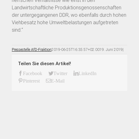
herrschen Verhältnisse wie einst in den
Landwirtschaftliche Produktionsgenossenschaften
der untergegangenen DDR, wo ebenfalls durch hohen
Viehbesatz hohe Umweltbelastungen aufgetreten
sind.“
Pressestelle AfD-Fraktion
2019-06-25T16:35:57+02:00
19. Juni 2019
|
Teilen Sie diesen Artikel!
Facebook
Twitter
LinkedIn
Pinterest
E-Mail