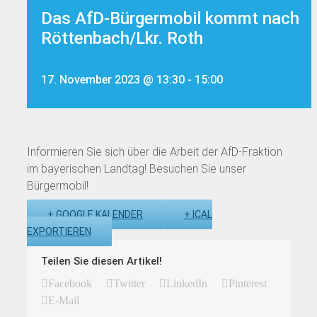
Das AfD-Bürgermobil kommt nach
Röttenbach/Lkr. Roth
17. November 2023 @ 13:30
-
15:00
Informieren Sie sich über die Arbeit der AfD-Fraktion
im bayerischen Landtag! Besuchen Sie unser
Bürgermobil!
+ GOOGLE KALENDER
+ ICAL
EXPORTIEREN
Teilen Sie diesen Artikel!
Facebook
Twitter
LinkedIn
Pinterest
E-Mail