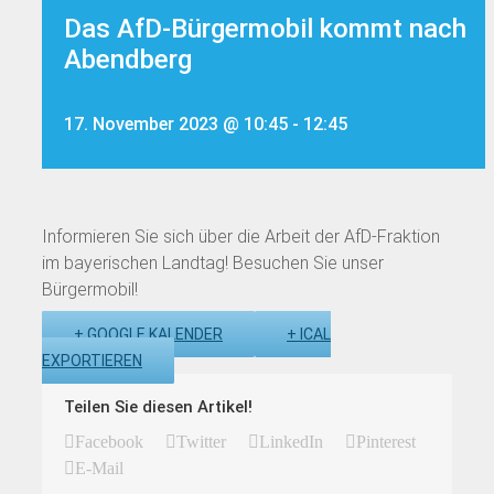
Das AfD-Bürgermobil kommt nach
Abendberg
17. November 2023 @ 10:45
-
12:45
Informieren Sie sich über die Arbeit der AfD-Fraktion
im bayerischen Landtag! Besuchen Sie unser
Bürgermobil!
+ GOOGLE KALENDER
+ ICAL
EXPORTIEREN
Teilen Sie diesen Artikel!
Facebook
Twitter
LinkedIn
Pinterest
E-Mail