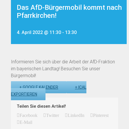
Das AfD-Bürgermobil kommt nach
Pfarrkirchen!
4. April 2022 @ 11:30
-
13:30
Informieren Sie sich über die Arbeit der AfD-Fraktion
im bayerischen Landtag! Besuchen Sie unser
Bürgermobil!
+ GOOGLE KALENDER
+ ICAL
EXPORTIEREN
Teilen Sie diesen Artikel!
Facebook
Twitter
LinkedIn
Pinterest
E-Mail