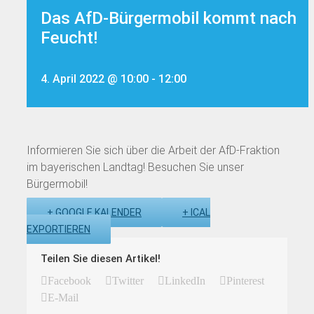
Das AfD-Bürgermobil kommt nach
Feucht!
4. April 2022 @ 10:00
-
12:00
Informieren Sie sich über die Arbeit der AfD-Fraktion
im bayerischen Landtag! Besuchen Sie unser
Bürgermobil!
+ GOOGLE KALENDER
+ ICAL
EXPORTIEREN
Teilen Sie diesen Artikel!
Facebook
Twitter
LinkedIn
Pinterest
E-Mail