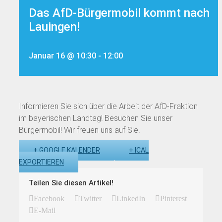
Das AfD-Bürgermobil kommt nach
Lauingen!
Januar 16 @ 10:30
-
12:00
Informieren Sie sich über die Arbeit der AfD-Fraktion
im bayerischen Landtag! Besuchen Sie unser
Bürgermobil! Wir freuen uns auf Sie!
+ GOOGLE KALENDER
+ ICAL
EXPORTIEREN
Teilen Sie diesen Artikel!
Facebook
Twitter
LinkedIn
Pinterest
E-Mail