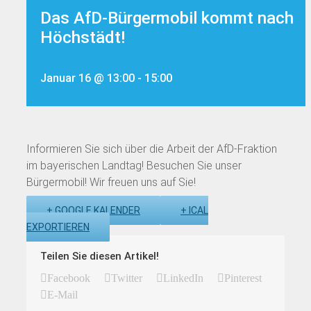
Das AfD-Bürgermobil kommt nach
Höchstädt!
Januar 16 @ 13:00
-
15:00
Informieren Sie sich über die Arbeit der AfD-Fraktion
im bayerischen Landtag! Besuchen Sie unser
Bürgermobil! Wir freuen uns auf Sie!
+ GOOGLE KALENDER
+ ICAL
EXPORTIEREN
Teilen Sie diesen Artikel!
Facebook
Twitter
LinkedIn
Pinterest
E-Mail