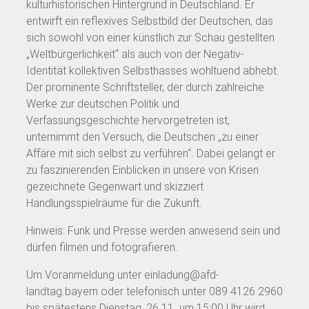
kulturhistorischen Hintergrund in Deutschland. Er
entwirft ein reflexives Selbstbild der Deutschen, das
sich sowohl von einer künstlich zur Schau gestellten
„Weltbürgerlichkeit“ als auch von der Negativ-
Identität kollektiven Selbsthasses wohltuend abhebt.
Der prominente Schriftsteller, der durch zahlreiche
Werke zur deutschen Politik und
Verfassungsgeschichte hervorgetreten ist,
unternimmt den Versuch, die Deutschen „zu einer
Affäre mit sich selbst zu verführen“. Dabei gelangt er
zu faszinierenden Einblicken in unsere von Krisen
gezeichnete Gegenwart und skizziert
Handlungsspielräume für die Zukunft.
Hinweis: Funk und Presse werden anwesend sein und
dürfen filmen und fotografieren.
Um Voranmeldung unter einladung@afd-
landtag.bayern oder telefonisch unter 089 4126 2960
bis spätestens Dienstag, 26.11. um 15:00 Uhr wird