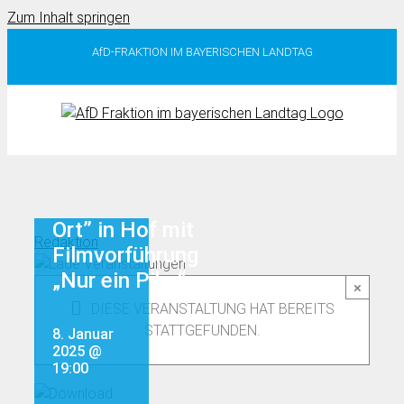
Zum Inhalt springen
AfD-FRAKTION IM BAYERISCHEN LANDTAG
“Fraktion vor
Ort” in Hof mit
Redaktion
Filmvorführung
„Nur ein Piks“
×
DIESE VERANSTALTUNG HAT BEREITS
STATTGEFUNDEN.
8. Januar
2025 @
19:00