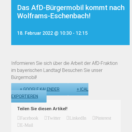
Das AfD-Bürgermobil kommt nach
Wolframs-Eschenbach!
18. Februar 2022 @ 10:30
-
12:15
Informieren Sie sich über die Arbeit der AfD-Fraktion
im bayerischen Landtag! Besuchen Sie unser
Bürgermobil!
+ GOOGLE KALENDER
+ ICAL
EXPORTIEREN
Teilen Sie diesen Artikel!
Facebook
Twitter
LinkedIn
Pinterest
E-Mail