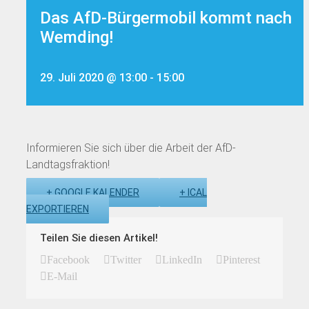
Das AfD-Bürgermobil kommt nach
Wemding!
29. Juli 2020 @ 13:00
-
15:00
Informieren Sie sich über die Arbeit der AfD-
Landtagsfraktion!
+ GOOGLE KALENDER
+ ICAL
EXPORTIEREN
Teilen Sie diesen Artikel!
Facebook
Twitter
LinkedIn
Pinterest
E-Mail