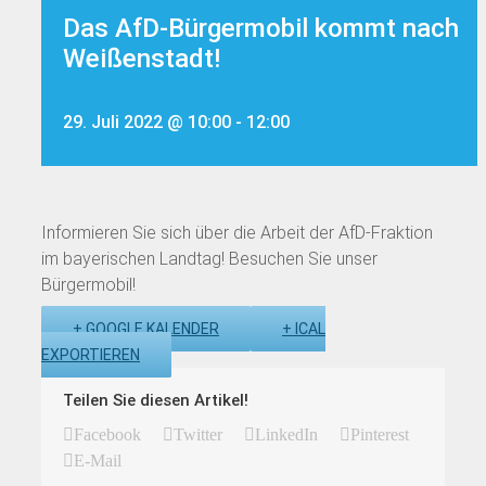
Das AfD-Bürgermobil kommt nach
Weißenstadt!
29. Juli 2022 @ 10:00
-
12:00
Informieren Sie sich über die Arbeit der AfD-Fraktion
im bayerischen Landtag! Besuchen Sie unser
Bürgermobil!
+ GOOGLE KALENDER
+ ICAL
EXPORTIEREN
Teilen Sie diesen Artikel!
Facebook
Twitter
LinkedIn
Pinterest
E-Mail