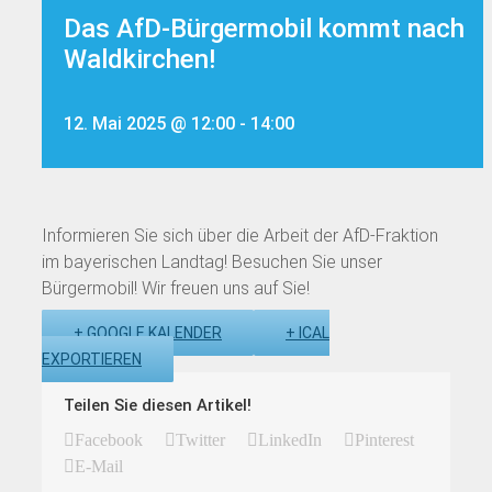
Das AfD-Bürgermobil kommt nach
Waldkirchen!
12. Mai 2025 @ 12:00
-
14:00
Informieren Sie sich über die Arbeit der AfD-Fraktion
im bayerischen Landtag! Besuchen Sie unser
Bürgermobil! Wir freuen uns auf Sie!
+ GOOGLE KALENDER
+ ICAL
EXPORTIEREN
Teilen Sie diesen Artikel!
Facebook
Twitter
LinkedIn
Pinterest
E-Mail