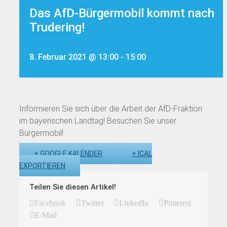
Das AfD-Bürgermobil kommt nach
Trudering!
8. Februar 2021 @ 13:00
-
15:00
Informieren Sie sich über die Arbeit der AfD-Fraktion
im bayerischen Landtag! Besuchen Sie unser
Bürgermobil!
+ GOOGLE KALENDER
+ ICAL
EXPORTIEREN
Teilen Sie diesen Artikel!
Facebook
Twitter
LinkedIn
Pinterest
E-Mail