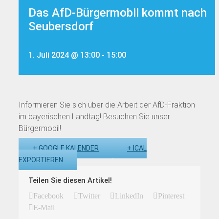
Das AfD-Bürgermobil kommt nach
Seubersdorf
1. Juli 2024 @ 13:00
-
15:00
Informieren Sie sich über die Arbeit der AfD-Fraktion
im bayerischen Landtag! Besuchen Sie unser
Bürgermobil!
+ GOOGLE KALENDER
+ ICAL
EXPORTIEREN
Teilen Sie diesen Artikel!
Facebook
Twitter
LinkedIn
Pinterest
E-Mail