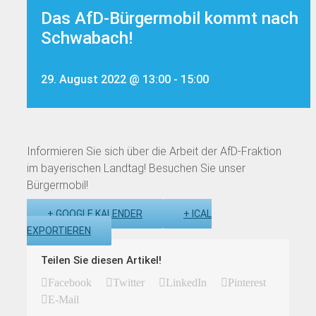
Das AfD-Bürgermobil kommt nach
Schwabach!
29. August 2022 @ 13:00
-
15:00
Informieren Sie sich über die Arbeit der AfD-Fraktion
im bayerischen Landtag! Besuchen Sie unser
Bürgermobil!
+ GOOGLE KALENDER
+ ICAL
EXPORTIEREN
Teilen Sie diesen Artikel!
Facebook
Twitter
LinkedIn
Pinterest
E-Mail