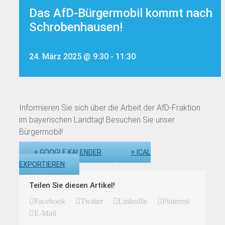
Das AfD-Bürgermobil kommt nach
Schrobenhausen!
24. März 2025 @ 9:30
-
11:30
Informieren Sie sich über die Arbeit der AfD-Fraktion
im bayerischen Landtag! Besuchen Sie unser
Bürgermobil!
+ GOOGLE KALENDER
+ ICAL
EXPORTIEREN
Teilen Sie diesen Artikel!
Facebook
Twitter
LinkedIn
Pinterest
E-Mail