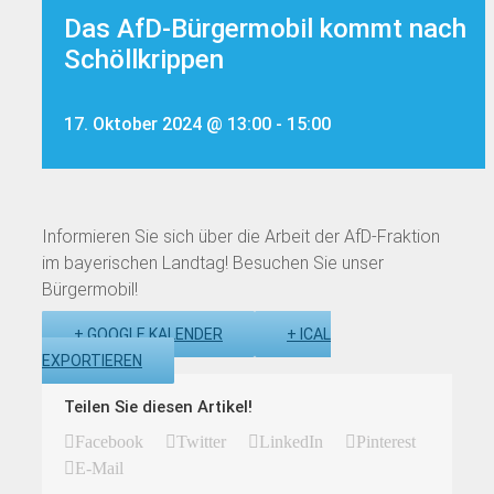
Das AfD-Bürgermobil kommt nach
Schöllkrippen
17. Oktober 2024 @ 13:00
-
15:00
Informieren Sie sich über die Arbeit der AfD-Fraktion
im bayerischen Landtag! Besuchen Sie unser
Bürgermobil!
+ GOOGLE KALENDER
+ ICAL
EXPORTIEREN
Teilen Sie diesen Artikel!
Facebook
Twitter
LinkedIn
Pinterest
E-Mail