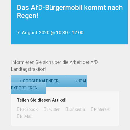
Das AfD-Bürgermobil kommt nach
Regen!
7. August 2020 @ 10:30
-
12:00
Informieren Sie sich über die Arbeit der AfD-
Landtagsfraktion!
+ GOOGLE KALENDER
+ ICAL
EXPORTIEREN
Teilen Sie diesen Artikel!
Facebook
Twitter
LinkedIn
Pinterest
E-Mail