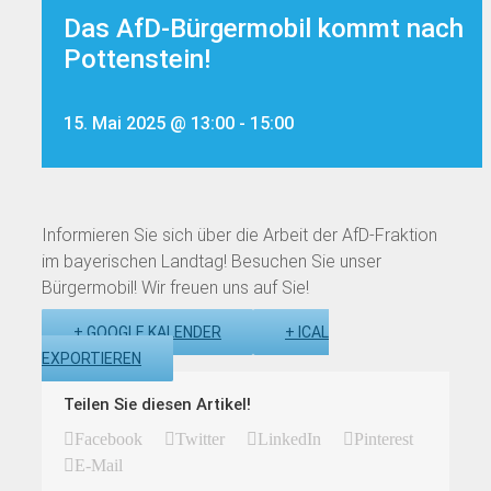
Das AfD-Bürgermobil kommt nach
Pottenstein!
15. Mai 2025 @ 13:00
-
15:00
Informieren Sie sich über die Arbeit der AfD-Fraktion
im bayerischen Landtag! Besuchen Sie unser
Bürgermobil! Wir freuen uns auf Sie!
+ GOOGLE KALENDER
+ ICAL
EXPORTIEREN
Teilen Sie diesen Artikel!
Facebook
Twitter
LinkedIn
Pinterest
E-Mail