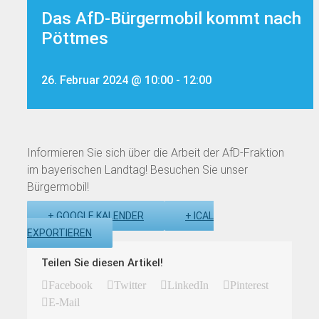
Das AfD-Bürgermobil kommt nach
Pöttmes
26. Februar 2024 @ 10:00
-
12:00
Informieren Sie sich über die Arbeit der AfD-Fraktion
im bayerischen Landtag! Besuchen Sie unser
Bürgermobil!
+ GOOGLE KALENDER
+ ICAL
EXPORTIEREN
Teilen Sie diesen Artikel!
Facebook
Twitter
LinkedIn
Pinterest
E-Mail