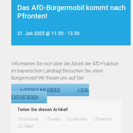
Das AfD-Bürgermobil kommt nach
Pfronten!
21. Juli 2025 @ 11:30
-
13:30
Informieren Sie sich über die Arbeit der AfD-Fraktion
im bayerischen Landtag! Besuchen Sie unser
Bürgermobil! Wir freuen uns auf Sie!
+ GOOGLE KALENDER
+ ICAL
EXPORTIEREN
Teilen Sie diesen Artikel!
Facebook
Twitter
LinkedIn
Pinterest
E-Mail