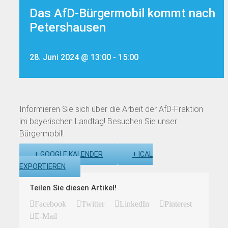
Das AfD-Bürgermobil kommt nach
Petershausen
28. Juni 2024 @ 13:00
-
15:00
Informieren Sie sich über die Arbeit der AfD-Fraktion
im bayerischen Landtag! Besuchen Sie unser
Bürgermobil!
+ GOOGLE KALENDER
+ ICAL
EXPORTIEREN
Teilen Sie diesen Artikel!
Facebook
Twitter
LinkedIn
Pinterest
E-Mail