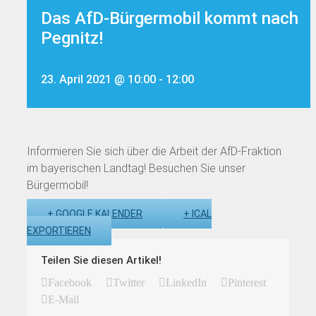
Das AfD-Bürgermobil kommt nach
Pegnitz!
23. April 2021 @ 10:00
-
12:00
Informieren Sie sich über die Arbeit der AfD-Fraktion
im bayerischen Landtag! Besuchen Sie unser
Bürgermobil!
+ GOOGLE KALENDER
+ ICAL
EXPORTIEREN
Teilen Sie diesen Artikel!
Facebook
Twitter
LinkedIn
Pinterest
E-Mail