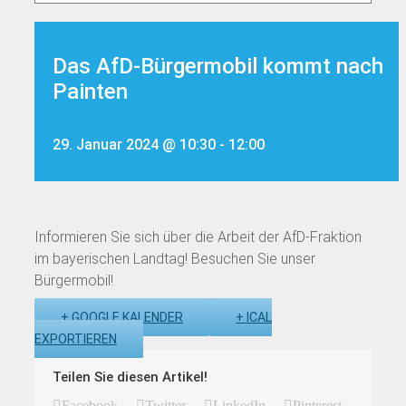
Das AfD-Bürgermobil kommt nach
Painten
29. Januar 2024 @ 10:30
-
12:00
Informieren Sie sich über die Arbeit der AfD-Fraktion
im bayerischen Landtag! Besuchen Sie unser
Bürgermobil!
+ GOOGLE KALENDER
+ ICAL
EXPORTIEREN
Teilen Sie diesen Artikel!
Facebook
Twitter
LinkedIn
Pinterest