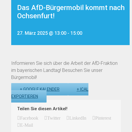
Das AfD-Bürgermobil kommt nach
Ochsenfurt!
27. März 2025 @ 13:00
-
15:00
Informieren Sie sich über die Arbeit der AfD-Fraktion
im bayerischen Landtag! Besuchen Sie unser
Bürgermobil!
+ GOOGLE KALENDER
+ ICAL
EXPORTIEREN
Teilen Sie diesen Artikel!
Facebook
Twitter
LinkedIn
Pinterest
E-Mail