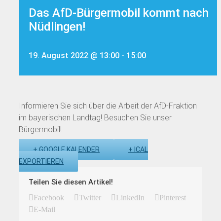
Das AfD-Bürgermobil kommt nach
Nüdlingen!
19. August 2022 @ 13:00
-
15:00
Informieren Sie sich über die Arbeit der AfD-Fraktion
im bayerischen Landtag! Besuchen Sie unser
Bürgermobil!
+ GOOGLE KALENDER
+ ICAL
EXPORTIEREN
Teilen Sie diesen Artikel!
Facebook
Twitter
LinkedIn
Pinterest
E-Mail