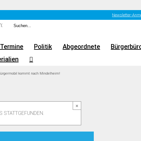
Newsletter-Anm
:
Termine
Politik
Abgeordnete
Bürgerbür
rialien
Bürgermobil kommt nach Mindelheim!
×
TS STATTGEFUNDEN.