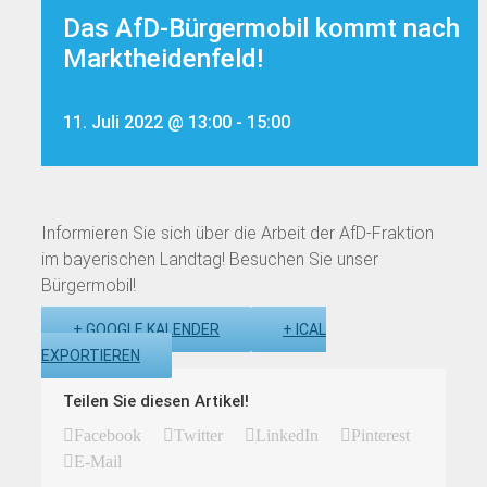
Das AfD-Bürgermobil kommt nach
Marktheidenfeld!
11. Juli 2022 @ 13:00
-
15:00
Informieren Sie sich über die Arbeit der AfD-Fraktion
im bayerischen Landtag! Besuchen Sie unser
Bürgermobil!
+ GOOGLE KALENDER
+ ICAL
EXPORTIEREN
Teilen Sie diesen Artikel!
Facebook
Twitter
LinkedIn
Pinterest
E-Mail