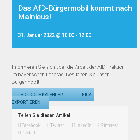
Das AfD-Bürgermobil kommt nach
Mainleus!
31. Januar 2022 @ 10:00
-
12:00
Informieren Sie sich über die Arbeit der AfD-Fraktion
im bayerischen Landtag! Besuchen Sie unser
Bürgermobil!
+ GOOGLE KALENDER
+ ICAL
EXPORTIEREN
Teilen Sie diesen Artikel!
Facebook
Twitter
LinkedIn
Pinterest
E-Mail