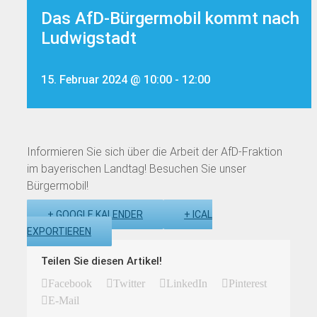
Das AfD-Bürgermobil kommt nach
Ludwigstadt
15. Februar 2024 @ 10:00
-
12:00
Informieren Sie sich über die Arbeit der AfD-Fraktion
im bayerischen Landtag! Besuchen Sie unser
Bürgermobil!
+ GOOGLE KALENDER
+ ICAL
EXPORTIEREN
Teilen Sie diesen Artikel!
Facebook
Twitter
LinkedIn
Pinterest
E-Mail