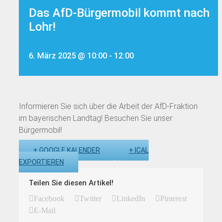
Das AfD-Bürgermobil kommt nach
Lohr!
6. März 2025 @ 10:00
-
12:00
Informieren Sie sich über die Arbeit der AfD-Fraktion
im bayerischen Landtag! Besuchen Sie unser
Bürgermobil!
+ GOOGLE KALENDER
+ ICAL
EXPORTIEREN
Teilen Sie diesen Artikel!
Facebook
Twitter
LinkedIn
Pinterest
E-Mail