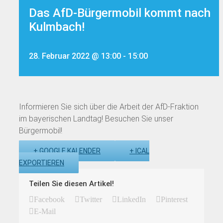
Das AfD-Bürgermobil kommt nach
Kulmbach!
28. Februar 2022 @ 13:00
-
15:00
Informieren Sie sich über die Arbeit der AfD-Fraktion
im bayerischen Landtag! Besuchen Sie unser
Bürgermobil!
+ GOOGLE KALENDER
+ ICAL
EXPORTIEREN
Teilen Sie diesen Artikel!
Facebook
Twitter
LinkedIn
Pinterest
E-Mail