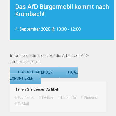
Das AfD Bürgermobil kommt nach
Krumbach!
4. September 2020 @ 10:30
-
12:00
Informieren Sie sich über die Arbeit der AfD-
Landtagsfraktion!
+ GOOGLE KALENDER
+ ICAL
EXPORTIEREN
Teilen Sie diesen Artikel!
Facebook
Twitter
LinkedIn
Pinterest
E-Mail